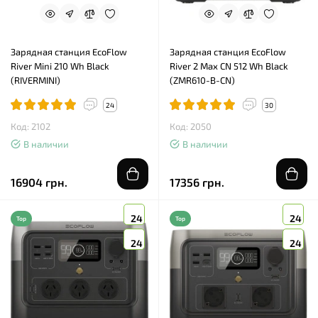
Зарядная станция EcoFlow
Зарядная станция EcoFlow
River Mini 210 Wh Black
River 2 Max CN 512 Wh Black
(RIVERMINI)
(ZMR610-B-CN)
24
30
Код: 2102
Код: 2050
В наличии
В наличии
16904 грн.
17356 грн.
24
24
Top
Top
24
24