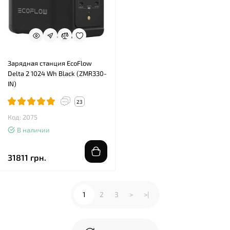
Зарядная станция EcoFlow
Delta 2 1024 Wh Black (ZMR330-
IN)
23
Код: 2075
В наличии
31811 грн.
1
2
3
>
>|