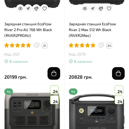
Зарядная станция EcoFlow
Зарядная станция EcoFlow
River 2 Pro AU 768 Wh Black
River 2 Max 512 Wh Black
(RIVER2PROAU)
(RIVER2Max)
21
24
Код: 2121
Код: 2070
В наличии
В наличии
20199 грн.
20828 грн.
24
24
Top
Top
24
24