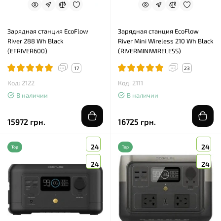
Зарядная станция EcoFlow
Зарядная станция EcoFlow
River 288 Wh Black
River Mini Wireless 210 Wh Black
(EFRIVER600)
(RIVERMINIWIRELESS)
17
23
Код: 2122
Код: 2111
В наличии
В наличии
15972 грн.
16725 грн.
24
24
Top
Top
24
24