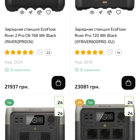
Зарядная станция EcoFlow
Зарядная станция EcoFlow
River 2 Pro CN 768 Wh Black
River Pro 720 Wh Black
(RIVER2PROCN)
(EFRIVER600PRO-EU)
22
14
Код: 2054
Код: 2035
В наличии
В наличии
21937 грн.
23081 грн.
24
24
Top
Hit
Top
24
24