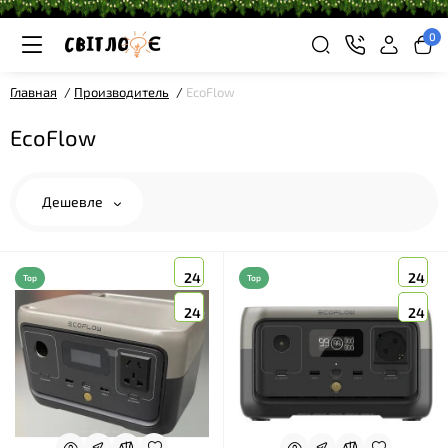
0
Главная
Производитель
EcoFlow
EcoFlow
Дешевле
24
24
Top
Top
24
24