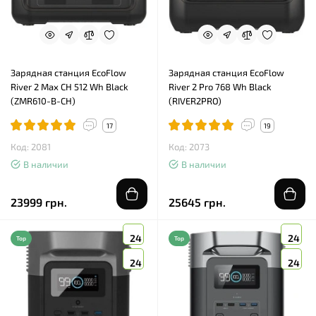
Зарядная станция EcoFlow
Зарядная станция EcoFlow
River 2 Max CH 512 Wh Black
River 2 Pro 768 Wh Black
(ZMR610-B-CH)
(RIVER2PRO)
17
19
Код: 2081
Код: 2073
В наличии
В наличии
23999 грн.
25645 грн.
24
24
Top
Top
24
24